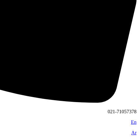
021-71057378
En
Ar