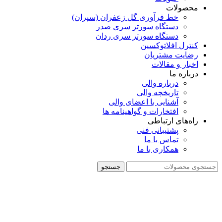
محصولات
خط فرآوری گل زعفران (سپران)
دستگاه سورتر سری صدر
دستگاه سورتر سری ردان
کنترل افلاتوکسین
رضایت مشتریان
اخبار و مقالات
درباره ما
درباره والی
تاریخچه والی
آشنایی با اعضای والی
افتخارات و گواهینامه ها
راه‌های ارتباطی
پشتیبانی فنی
تماس با ما
همکاری با ما
جستجو